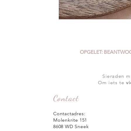
OPGELET:
BEANTWO
Sieraden 
Om iets te
v
Contact
Contactadres:
Molenkrite 151
8608 WD Sneek