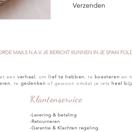
Verzenden
ORDE
MAILS N.A.V. JE BERICHT KUNNEN IN JE SPAM F
met een
verhaal
, om
lief te hebben
, te
koesteren
en 
ieren
, te
gedenken
of gewoon omdat je iets
heel bi
Klantenservice
-
Levering & betaling
-Retourneren
-Garantie & Klachten regeling.