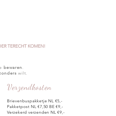
OLDER TERECHT KOMEN!
te
bewaren
.
jzonders
wilt.
Verzendkosten
Brievenbuspakketje NL €5,-
Pakketpost NL €7,50 BE €9,-
Verzekerd verzenden NL €9,-