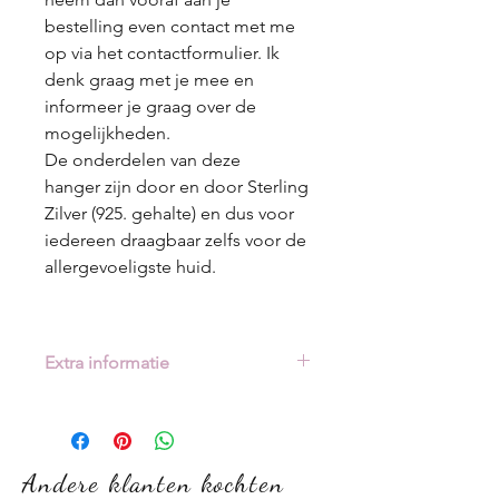
bestelling even contact met me
op via het contactformulier. Ik
denk graag met je mee en
informeer je graag over de
mogelijkheden.
De onderdelen van deze
hanger zijn door en door Sterling
Zilver (925. gehalte) en dus voor
iedereen draagbaar zelfs voor de
allergevoeligste huid.
Extra informatie
Handige tips
Je kunt er voor kiezen om zelf je
toevoegingen (haar, as, stukje stof
of iets anders) naar me toe te
Andere klanten kochten
sturen. Het adres vindt je onder