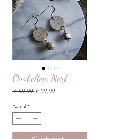
Oorbellen Nerf
Normale
Verkoopprijs
 € 69,00 
€ 29,00
prijs
Aantal
*
Winkelwagentje