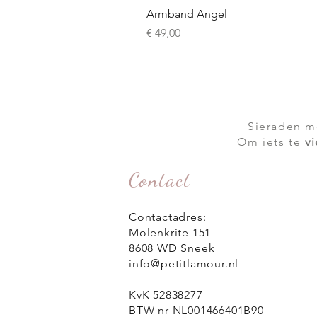
Armband Angel
Prijs
€ 49,00
Sieraden 
Om iets te
v
Contact
Contactadres:
Molenkrite 151
8608 WD Sneek
info@petitlamour.nl
KvK 52838277
BTW nr NL001466401B90