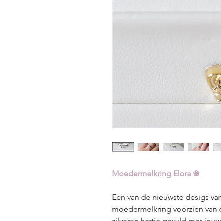
Moedermelkring Elora ❀
Een van de nieuwste desigs va
moedermelkring voorzien van e
zilveren hartje gevuld met jou