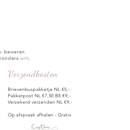
Moedermelk armbandje Jael
Prijs
€ 99,00
te
bewaren
.
jzonders
wilt.
Verzendkosten
Brievenbuspakketje NL €5,-
Pakketpost NL €7,50 BE €9,-
Verzekerd verzenden NL €9,-
Op afspraak afhalen - Gratis