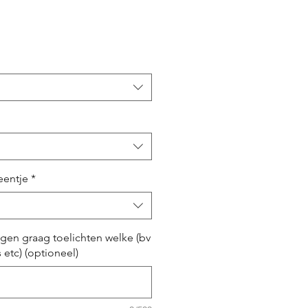
eentje
*
ngen graag toelichten welke (bv
 etc) (optioneel)