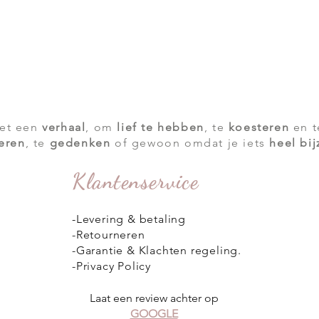
Snel overzicht
met een
verhaal
, om
lief te hebben
, te
koesteren
en 
ieren
, te
gedenken
of gewoon omdat je iets
heel bi
Klantenservice
-
Levering & betaling
-Retourneren
-Garantie & Klachten regeling.
-Privacy Policy
Laat een review achter op
GOOGLE