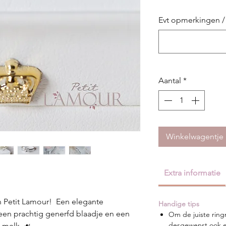
Evt opmerkingen /
Aantal
*
Winkelwagentje
Extra informatie
n Petit Lamour! Een elegante
Handige tips
en prachtig generfd blaadje en een
Om de juiste rin
desgewenst ook ee
w melk. ☙