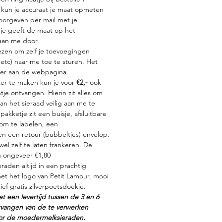
kun je accuraat je maat opmeten
oorgeven per mail met je
je geeft de maat op het
 aan me door.
iezen om zelf je toevoegingen
 etc) naar me toe te sturen. Het
nder aan de webpagina.
er te maken kun je voor
€2,-
ook
je ontvangen. Hierin zit alles om
an het sieraad veilig aan me te
pakketje zit een buisje, afsluitbare
s om te labelen, een
en een retour (bubbeltjes) envelop.
el zelf te laten frankeren. De
n ongeveer €1,80
raden altijd in een prachtig
et het logo van Petit Lamour, mooi
ief gratis zilverpoetsdoekje.
 een levertijd tussen de 3 en 6
tvangen van de te verwerken
or de moedermelksieraden.