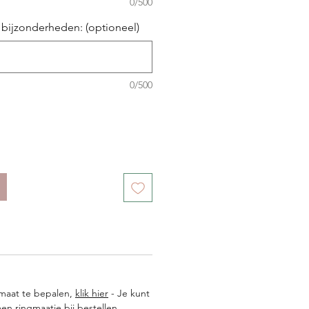
0/500
 bijzonderheden: (optioneel)
0/500
gmaat te bepalen,
klik hier
- Je kunt
n ringmaatje bij bestellen