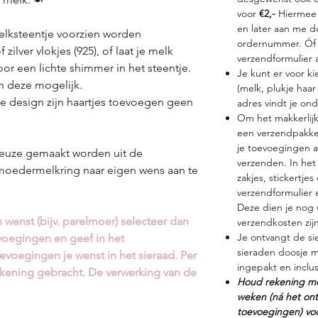
voor
€2,-
Hiermee 
en later aan me d
lksteentje voorzien worden
ordernummer. Óf 
 zilver vlokjes (925), of laat je melk
verzendformulier
r een lichte shimmer in het steentje.
Je kunt er voor k
an deze mogelijk.
(melk, plukje haar
che design zijn haartjes toevoegen geen
adres vindt je o
Om het makkerlijk
een verzendpakket
je toevoegingen a
keuze gemaakt worden uit de
verzenden. In het 
moedermelkring naar eigen wens aan te
zakjes, stickertje
verzendformulier 
Deze dien je nog w
wenst (bijv. parelmoer) selecteer dan
verzendkosten zij
Je ontvangt de sie
voegingen en geef in het
sieraden doosje m
voegingen je wenst in het sieraad. Per
ingepakt en inclus
rekening gebracht. De verwerking van de
Houd rekening met
weken (ná het on
toevoegingen) vo