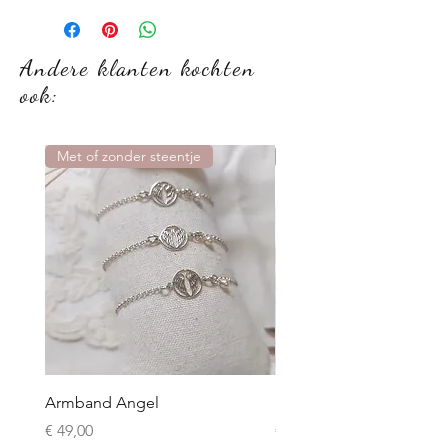
Andere klanten kochten
ook:
Met of zonder steentje
Nieuw
Armband Angel
Moedermelk armbandje 
Prijs
Prijs
€ 49,00
€ 99,00