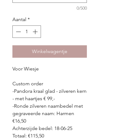
0/500
Aantal
*
Winkelwagentje
Voor Wiesje
Custom order
-Pandora kraal glad - zilveren kern
- met haartjes € 99,-
-Ronde zilveren naambedel met
gegraveerde naam: Harmen
€16,50
Achterzijde bedel: 18-06-25
Totaal: €115,50